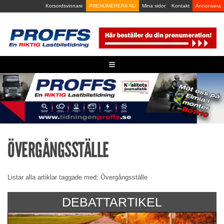
Skip
Korsordsvinnare
PRENUMERERA NU
Mina sidor
Kontakt
Annonsera
to
content
≡
ÖVERGÅNGSSTÄLLE
Listar alla artiklar taggade med: Övergångsställe
DEBATTARTIKEL