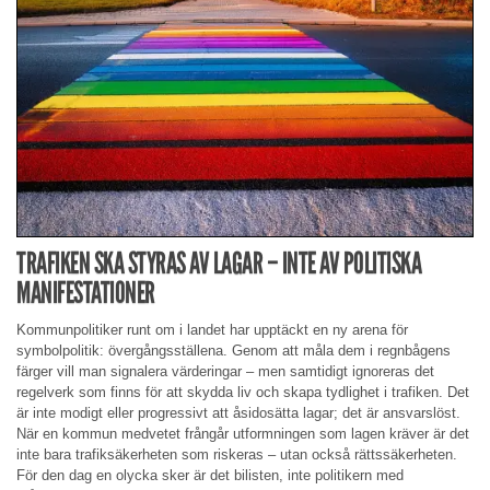
TRAFIKEN SKA STYRAS AV LAGAR – INTE AV POLITISKA
MANIFESTATIONER
Kommunpolitiker runt om i landet har upptäckt en ny arena för
symbolpolitik: övergångsställena. Genom att måla dem i regnbågens
färger vill man signalera värderingar – men samtidigt ignoreras det
regelverk som finns för att skydda liv och skapa tydlighet i trafiken. Det
är inte modigt eller progressivt att åsidosätta lagar; det är ansvarslöst.
När en kommun medvetet frångår utformningen som lagen kräver är det
inte bara trafiksäkerheten som riskeras – utan också rättssäkerheten.
För den dag en olycka sker är det bilisten, inte politikern med