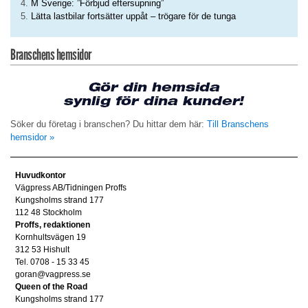
M Sverige: ”Förbjud eftersupning”
Lätta lastbilar fortsätter uppåt – trögare för de tunga
Branschens hemsidor
Söker du företag i branschen? Du hittar dem här:
Till Branschens
hemsidor »
Huvudkontor
Vägpress AB/Tidningen Proffs
Kungsholms strand 177
112 48 Stockholm
Proffs, redaktionen
Kornhultsvägen 19
312 53 Hishult
Tel. 0708 - 15 33 45
goran@vagpress.se
Queen of the Road
Kungsholms strand 177