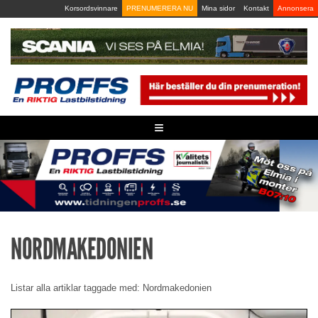
Skip
Korsordsvinnare
PRENUMERERA NU
Mina sidor
Kontakt
Annonsera
to
content
≡
NORDMAKEDONIEN
Listar alla artiklar taggade med: Nordmakedonien