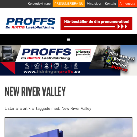
Skip
Korsordsvinnare
PRENUMERERA NU
Mina sidor
Kontakt
Annonsera
to
content
≡
NEW RIVER VALLEY
Listar alla artiklar taggade med: New River Valley