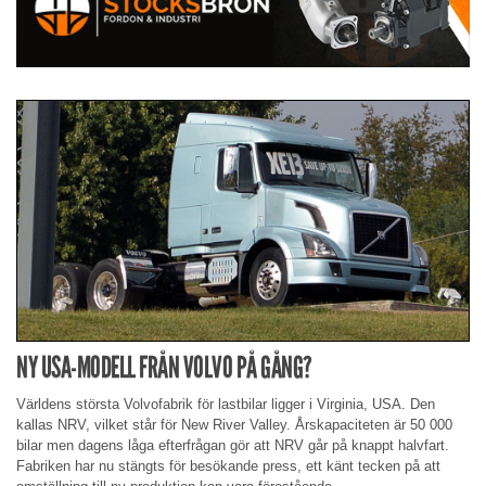
NY USA-MODELL FRÅN VOLVO PÅ GÅNG?
Världens största Volvofabrik för lastbilar ligger i Virginia, USA. Den
kallas NRV, vilket står för New River Valley. Årskapaciteten är 50 000
bilar men dagens låga efterfrågan gör att NRV går på knappt halvfart.
Fabriken har nu stängts för besökande press, ett känt tecken på att