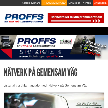
Skip
Korsordsvinnare
PRENUMERERA NU
Mina sidor
Kontakt
Annonsera
to
content
≡
NÄTVERK PÅ GEMENSAM VÄG
Listar alla artiklar taggade med: Nätverk på Gemensam Väg