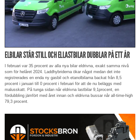
ELBILAR STÅR STILL OCH ELLASTBILAR DUBBLAR PÅ ETT ÅR
I februari var 35 procent av alla nya bilar eldrivna, exakt samma nivå
som för helåret 2024. Laddhybriderna ökar något medan det inte
registrerades en enda ny gasbil och etanolbilarna backat från 8,5
procent i januari till 0 procent i februari för att de nu beläggs med
malusskatt. På tunga sidan når eldrivna lastbilar 9,1procent, en
fördubbling jämfört med året innan och eldrivna bussar når all-time-high
79,3 procent.