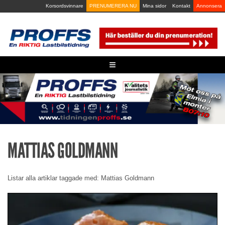
Skip
Korsordsvinnare
PRENUMERERA NU
Mina sidor
Kontakt
Annonsera
to
content
≡
MATTIAS GOLDMANN
Listar alla artiklar taggade med: Mattias Goldmann