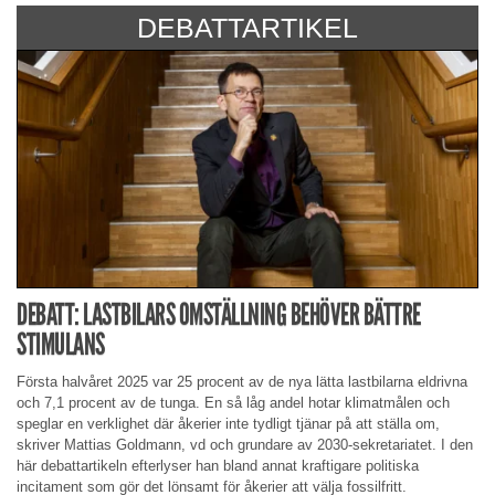
DEBATTARTIKEL
DEBATT: LASTBILARS OMSTÄLLNING BEHÖVER BÄTTRE
STIMULANS
Första halvåret 2025 var 25 procent av de nya lätta lastbilarna eldrivna
och 7,1 procent av de tunga. En så låg andel hotar klimatmålen och
speglar en verklighet där åkerier inte tydligt tjänar på att ställa om,
skriver Mattias Goldmann, vd och grundare av 2030-sekretariatet. I den
här debattartikeln efterlyser han bland annat kraftigare politiska
incitament som gör det lönsamt för åkerier att välja fossilfritt.