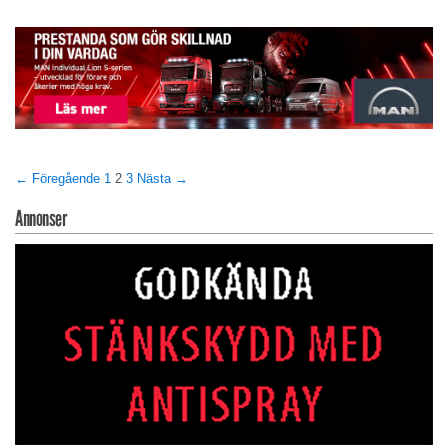
← Föregående
1
2
3
Nästa →
Annonser