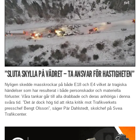
”SLUTA SKYLLA PÅ VÄDRET – TA ANSVAR FÖR HASTIGHETEN”
Nyligen skedde masskrockar på både E18 och E4 vilket är tragiska
händelser som har resulterat i både personskador och materiella
förluster. Våra tankar går till alla drabbade och deras anhöriga i denna
svåra tid. ”Det är dock hög tid att rikta kritik mot Trafikverkets
presschef Bengt Olsson”, säger Pär Dahlstedt, skolchef på Svea
Trafikcenter.