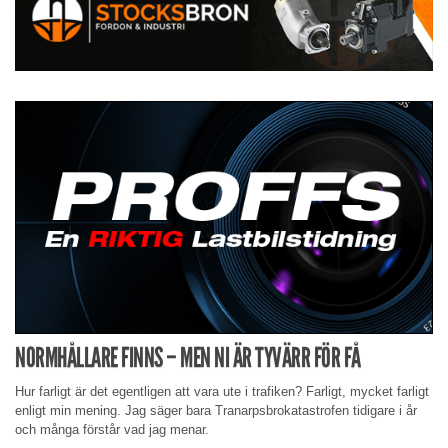
NORMHÅLLARE FINNS – MEN NI ÄR TYVÄRR FÖR FÅ
Hur farligt är det egentligen att vara ute i trafiken? Farligt, mycket farligt
enligt min mening. Jag säger bara Tranarpsbrokatastrofen tidigare i år
och många förstår vad jag menar.