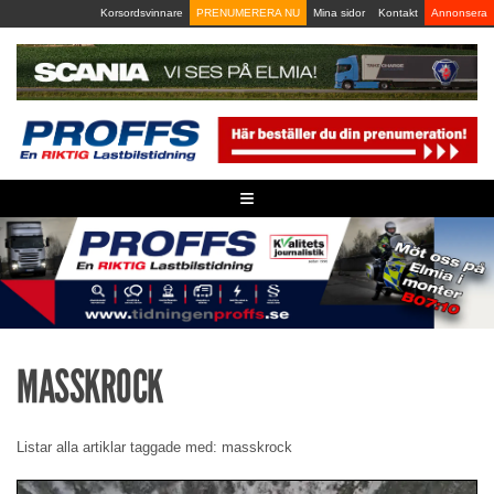
Skip
Korsordsvinnare
PRENUMERERA NU
Mina sidor
Kontakt
Annonsera
to
content
≡
MASSKROCK
Listar alla artiklar taggade med: masskrock