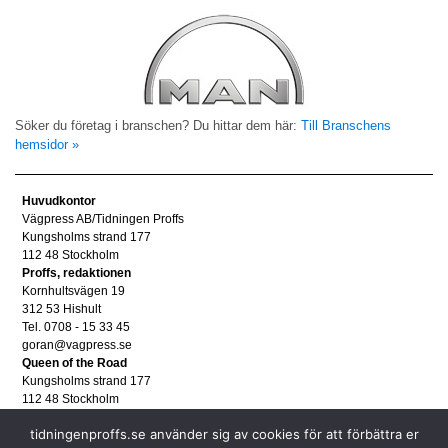
Söker du företag i branschen? Du hittar dem här:
Till Branschens
hemsidor »
Huvudkontor
Vägpress AB/Tidningen Proffs
Kungsholms strand 177
112 48 Stockholm
Proffs, redaktionen
Kornhultsvägen 19
312 53 Hishult
Tel. 0708 - 15 33 45
goran@vagpress.se
Queen of the Road
Kungsholms strand 177
112 48 Stockholm
Annonsera
tidningenproffs.se använder sig av cookies för att förbättra er
Tel. 08 - 653 83 80