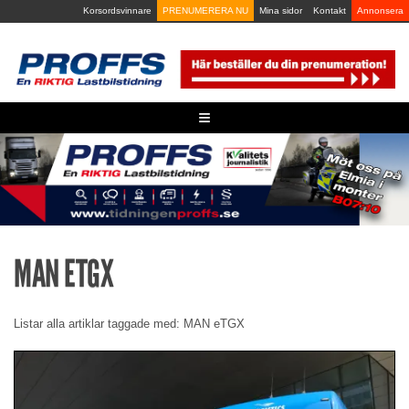
Skip
Korsordsvinnare
PRENUMERERA NU
Mina sidor
Kontakt
Annonsera
to
content
≡
MAN ETGX
Listar alla artiklar taggade med: MAN eTGX