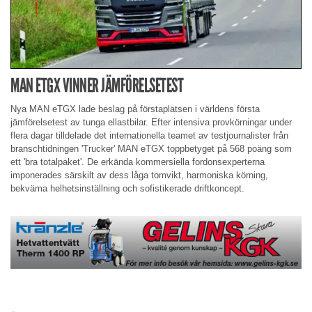
MAN ETGX VINNER JÄMFÖRELSETEST
Nya MAN eTGX lade beslag på förstaplatsen i världens första
jämförelsetest av tunga ellastbilar. Efter intensiva provkörningar under
flera dagar tilldelade det internationella teamet av testjournalister från
branschtidningen 'Trucker' MAN eTGX toppbetyget på 568 poäng som
ett 'bra totalpaket'. De erkända kommersiella fordonsexperterna
imponerades särskilt av dess låga tomvikt, harmoniska körning,
bekväma helhetsinställning och sofistikerade driftkoncept.