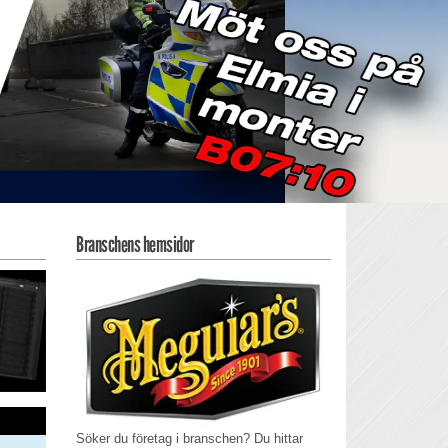
Branschens hemsidor
Söker du företag i branschen? Du hittar