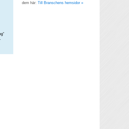
dem här:
Till Branschens hemsidor »
ng”
–