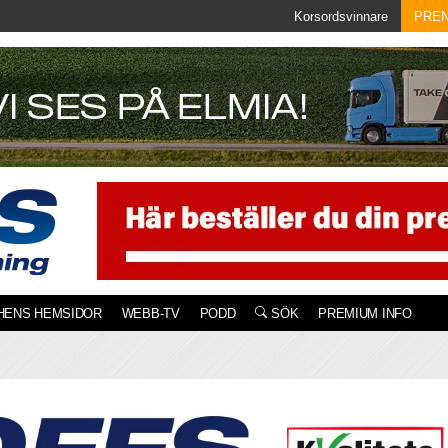
Korsordsvinnare
PRE
HENS HEMSIDOR
WEBB-TV
PODD
SÖK
PREMIUM INFO