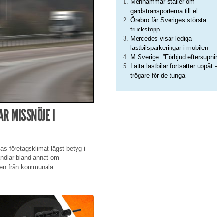
Menhammar ställer om
gårdstransporterna till el
Örebro får Sveriges största
truckstopp
Mercedes visar lediga
lastbilsparkeringar i mobilen
M Sverige: ”Förbjud eftersupni
Lätta lastbilar fortsätter uppåt 
trögare för de tunga
R MISSNÖJE I
 företagsklimat lägst betyg i
andlar bland annat om
sen från kommunala