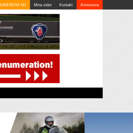
NUMERERA NU
Mina sidor
Kontakt
Annonsera