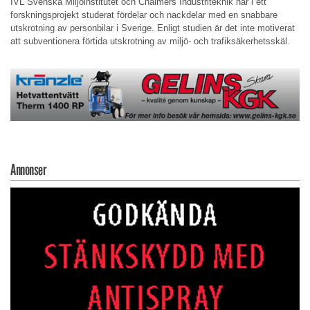
IVL Svenska Miljöinstitutet och Chalmers Industriteknik har i ett
forskningsprojekt studerat fördelar och nackdelar med en snabbare
utskrotning av personbilar i Sverige. Enligt studien är det inte motiverat
att subventionera förtida utskrotning av miljö- och trafiksäkerhetsskäl.
Annonser