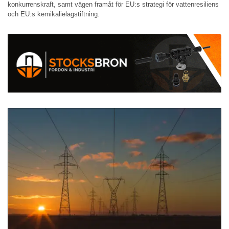
konkurrenskraft, samt vägen framåt för EU:s strategi för vattenresiliens
och EU:s kemikalielagstiftning.