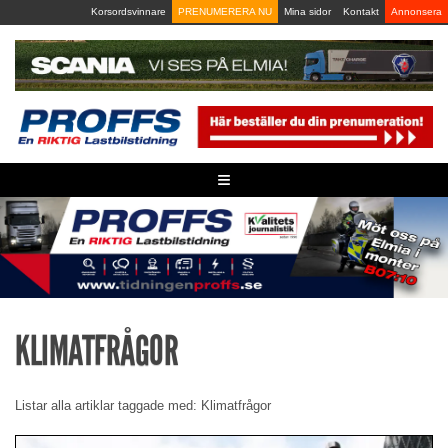
Skip
Korsordsvinnare
PRENUMERERA NU
Mina sidor
Kontakt
Annonsera
to
content
≡
KLIMATFRÅGOR
Listar alla artiklar taggade med: Klimatfrågor