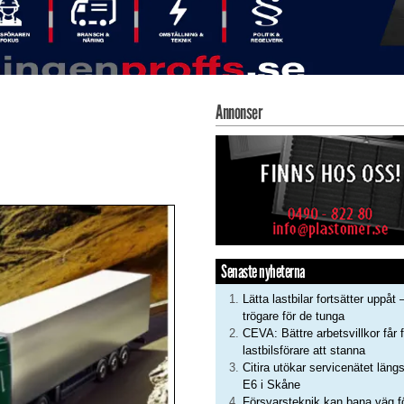
Annonser
Senaste nyheterna
Lätta lastbilar fortsätter uppåt 
trögare för de tunga
CEVA: Bättre arbetsvillkor får f
lastbilsförare att stanna
Citira utökar servicenätet läng
E6 i Skåne
Försvarsteknik kan bana väg f