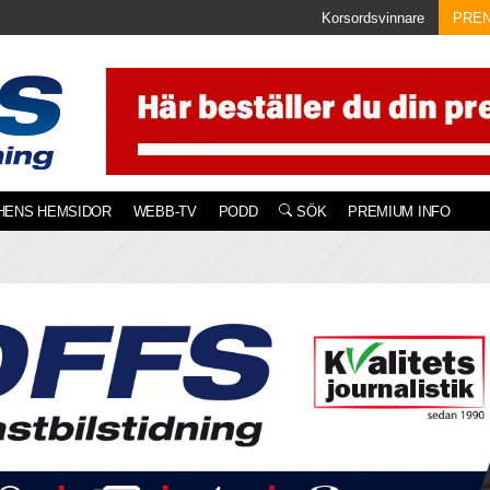
Korsordsvinnare
PRE
HENS HEMSIDOR
WEBB-TV
PODD
SÖK
PREMIUM INFO