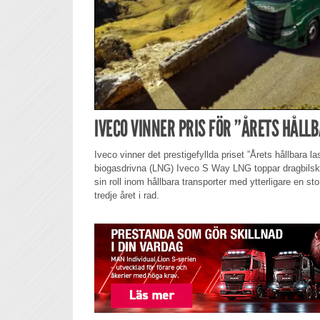
IVECO VINNER PRIS FÖR ”ÅRETS HÅLL
Iveco vinner det prestigefyllda priset ”Årets hållbara last
biogasdrivna (LNG) Iveco S Way LNG toppar dragbilskat
sin roll inom hållbara transporter med ytterligare en stor
tredje året i rad.