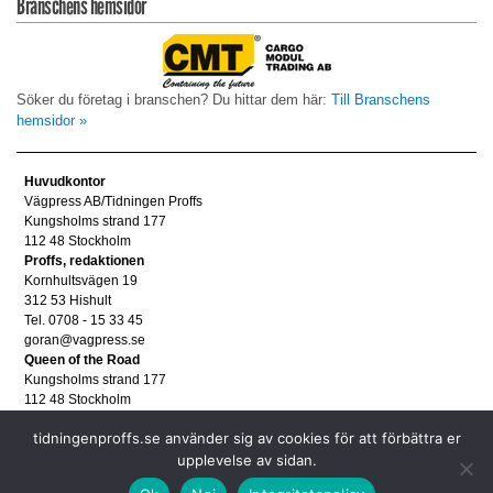
Branschens hemsidor
Söker du företag i branschen? Du hittar dem här:
Till Branschens
hemsidor »
Huvudkontor
Vägpress AB/Tidningen Proffs
Kungsholms strand 177
112 48 Stockholm
Proffs, redaktionen
Kornhultsvägen 19
312 53 Hishult
Tel. 0708 - 15 33 45
goran@vagpress.se
Queen of the Road
Kungsholms strand 177
112 48 Stockholm
Annonsera
tidningenproffs.se använder sig av cookies för att förbättra er
Tel. 08 - 653 83 80
upplevelse av sidan.
annons@vagpress.se
Personuppgifter