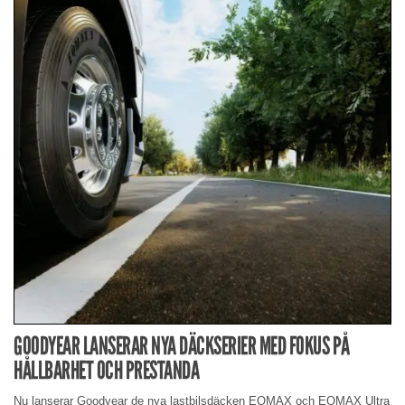
GOODYEAR LANSERAR NYA DÄCKSERIER MED FOKUS PÅ
HÅLLBARHET OCH PRESTANDA
Nu lanserar Goodyear de nya lastbilsdäcken EQMAX och EQMAX Ultra