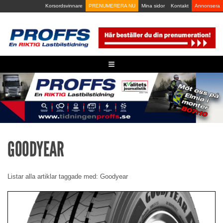
Skip
Korsordsvinnare
PRENUMERERA NU
Mina sidor
Kontakt
Annonsera
to
content
≡
GOODYEAR
Listar alla artiklar taggade med: Goodyear