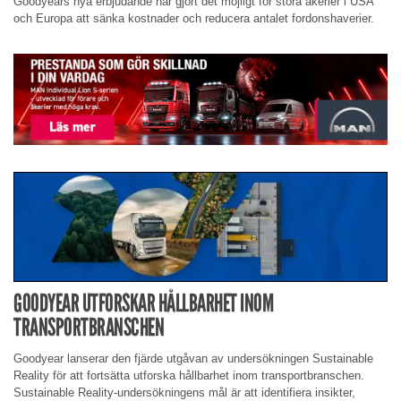
Goodyears nya erbjudande har gjort det möjligt för stora åkerier i USA
och Europa att sänka kostnader och reducera antalet fordonshaverier.
GOODYEAR UTFORSKAR HÅLLBARHET INOM
TRANSPORTBRANSCHEN
Goodyear lanserar den fjärde utgåvan av undersökningen Sustainable
Reality för att fortsätta utforska hållbarhet inom transportbranschen.
Sustainable Reality-undersökningens mål är att identifiera insikter,