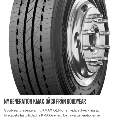
NY GENERATION KMAX-DÄCK FRÅN GOODYEAR
Goodyear presenterar nu KMAX GEN-3, en vidareutveckling av
företagets lastbilsdäck i KMAX-serien. Den nya generationen är