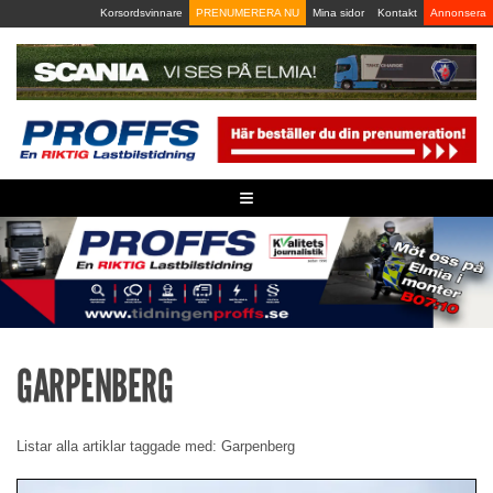
Skip
Korsordsvinnare
PRENUMERERA NU
Mina sidor
Kontakt
Annonsera
to
content
≡
GARPENBERG
Listar alla artiklar taggade med: Garpenberg