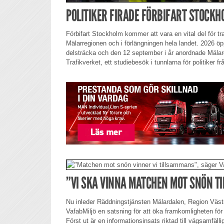
POLITIKER FIRADE FÖRBIFART STOCK
Förbifart Stockholm kommer att vara en vital del för t
Mälarregionen och i förlängningen hela landet. 2026 öp
delsträcka och den 12 september i år anordnade Mäla
Trafikverket, ett studiebesök i tunnlarna för politiker fr
”VI SKA VINNA MATCHEN MOT SNÖN T
Nu inleder Räddningstjänsten Mälardalen, Region Väs
VafabMiljö en satsning för att öka framkomligheten för 
Först ut är en informationsinsats riktad till vägsamfäll