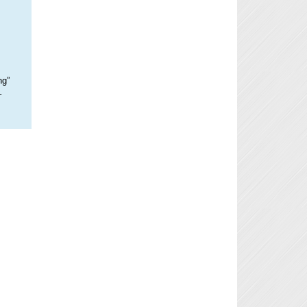
ng”
–