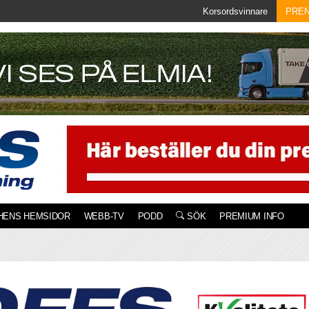
Korsordsvinnare
PRE
HENS HEMSIDOR
WEBB-TV
PODD
SÖK
PREMIUM INFO