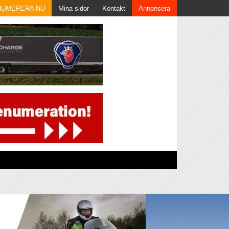
NUMERERA NU
Mina sidor
Kontakt
Annonsera