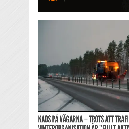
KAOS PÅ VÄGARNA – TROTS ATT TRAF
VINTERORGANISATION ÄR ”FULLT AKT