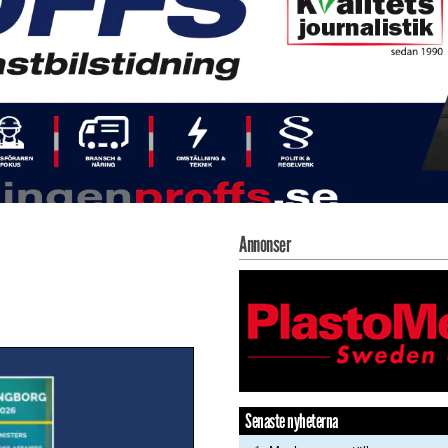
Annonser
Senaste nyheterna