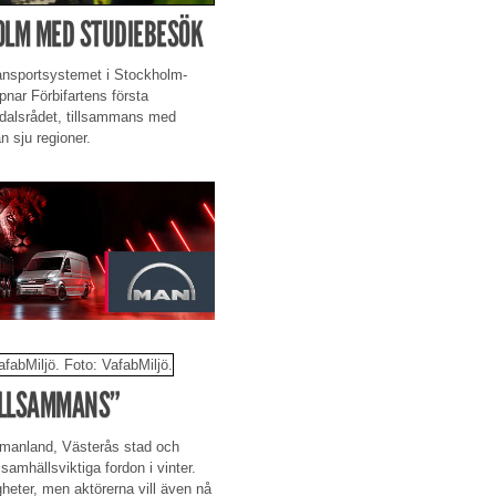
HOLM MED STUDIEBESÖK
ransportsystemet i Stockholm-
pnar Förbifartens första
rdalsrådet, tillsammans med
ån sju regioner.
ILLSAMMANS”
tmanland, Västerås stad och
samhällsviktiga fordon i vinter.
igheter, men aktörerna vill även nå