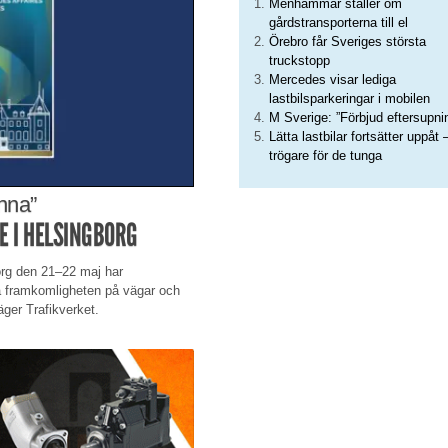
Menhammar ställer om
gårdstransporterna till el
Örebro får Sveriges största
truckstopp
Mercedes visar lediga
lastbilsparkeringar i mobilen
M Sverige: ”Förbjud eftersupni
Lätta lastbilar fortsätter uppåt 
trögare för de tunga
anna”
E I HELSINGBORG
org den 21–22 maj har
lla framkomligheten på vägar och
äger Trafikverket.