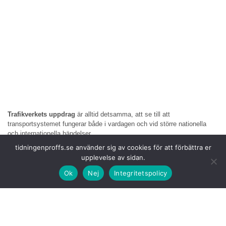
Trafikverkets uppdrag
är alltid detsamma, att se till att
transportsystemet fungerar både i vardagen och vid större nationella
och internationella händelser.
– Sverige får aldrig stanna. Trafikverket ansvarar för att
tidningenproffs.se använder sig av cookies för att förbättra er
transportsystemet på statliga vägar och järnvägar fungerar även under
upplevelse av sidan.
perioder med stora påfrestningar, säger Mattias Nordborg, chef för
verksamhetsområde Trafik i Trafikverkets södra region.
Ok
Nej
Integritetspolicy
Under dagarna
för
mötet förväntas en del transporter på vägarna i
västra Skåne. Trafikverket uppmanar därför allmänheten att vara ute i
god tid, hålla hastighet och avstånd samt räkna med att vissa resor kan
ta längre tid än vanligt.