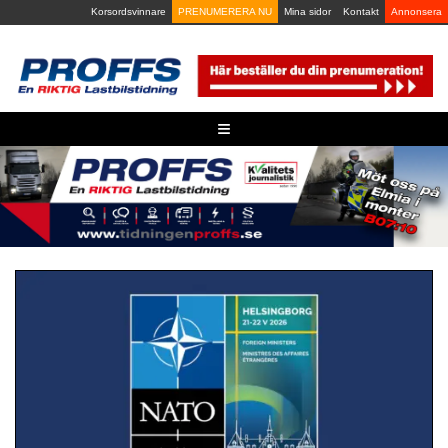
Skip
Korsordsvinnare
PRENUMERERA NU
Mina sidor
Kontakt
Annonsera
to
content
≡