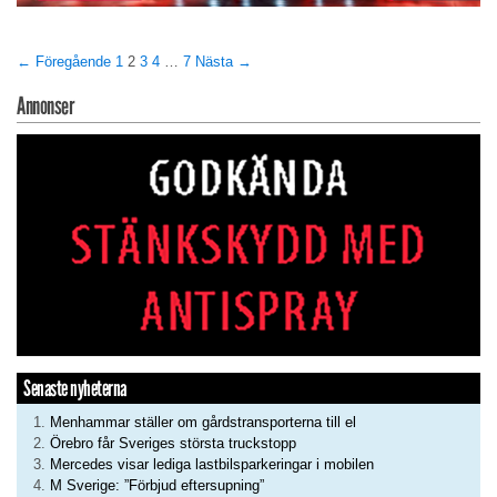
← Föregående
1
2
3
4
…
7
Nästa →
Annonser
Senaste nyheterna
Menhammar ställer om gårdstransporterna till el
Örebro får Sveriges största truckstopp
Mercedes visar lediga lastbilsparkeringar i mobilen
M Sverige: ”Förbjud eftersupning”