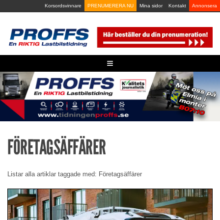
Skip
Korsordsvinnare
PRENUMERERA NU
Mina sidor
Kontakt
Annonsera
to
content
≡
FÖRETAGSÄFFÄRER
Listar alla artiklar taggade med: Företagsäffärer