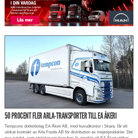
50 PROCENT FLER ARLA-TRANSPORTER TILL EA ÅKERI
Tempcons dotterbolag EA Åkeri AB, med huvudkontor i Skara, får ett
utökat kontrakt av Arla Foods AB för distribution av mejeriprodukter. Det
nya avtalet, som sträcker sig över fem år, innebär att EA Åkeri utökar