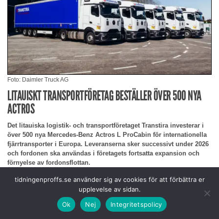
Foto: Daimler Truck AG
LITAUISKT TRANSPORTFÖRETAG BESTÄLLER ÖVER 500 NYA
ACTROS
Det litauiska logistik- och transportföretaget Transtira investerar i
över 500 nya Mercedes-Benz Actros L ProCabin för internationella
fjärrtransporter i Europa. Leveranserna sker successivt under 2026
och fordonen ska användas i företagets fortsatta expansion och
förnyelse av fordonsflottan.
tidningenproffs.se använder sig av cookies för att förbättra er
upplevelse av sidan.
Ok
Nej
Integritetspolicy