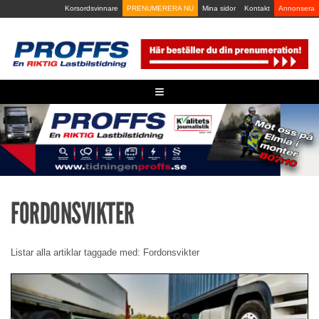
Skip
Korsordsvinnare
PRENUMERERA NU
Mina sidor
Kontakt
Annonsera
to
content
≡
FORDONSVIKTER
Listar alla artiklar taggade med: Fordonsvikter