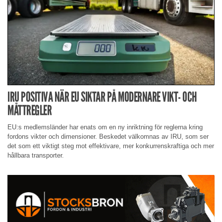
IRU POSITIVA NÄR EU SIKTAR PÅ MODERNARE VIKT- OCH
MÅTTREGLER
EU:s medlemsländer har enats om en ny inriktning för reglerna kring
fordons vikter och dimensioner. Beskedet välkomnas av IRU, som ser
det som ett viktigt steg mot effektivare, mer konkurrenskraftiga och mer
hållbara transporter.