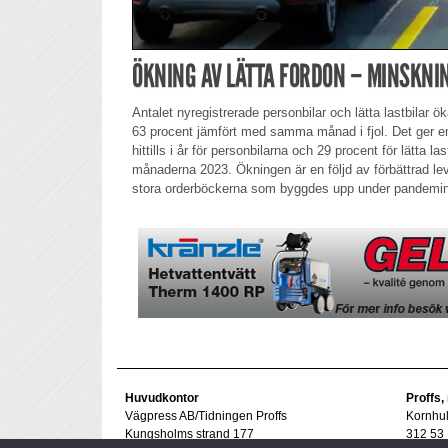
ÖKNING AV LÄTTA FORDON – MINSKNI
Antalet nyregistrerade personbilar och lätta lastbilar 
63 procent jämfört med samma månad i fjol. Det ger e
hittills i år för personbilarna och 29 procent för lätta la
månaderna 2023. Ökningen är en följd av förbättrad le
stora orderböckerna som byggdes upp under pandemin
Huvudkontor
Proffs,
Vägpress AB/Tidningen Proffs
Kornhu
Kungsholms strand 177
312 53 