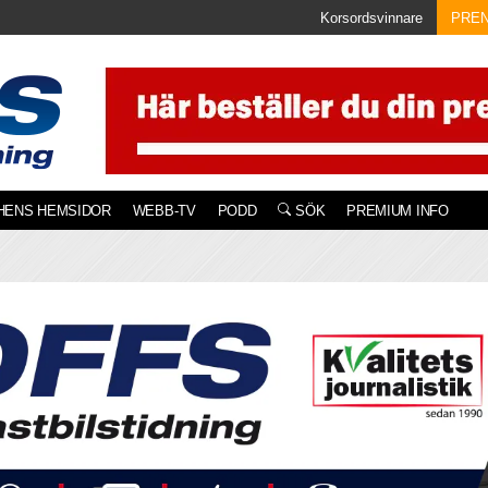
Korsordsvinnare
PRE
HENS HEMSIDOR
WEBB-TV
PODD
SÖK
PREMIUM INFO