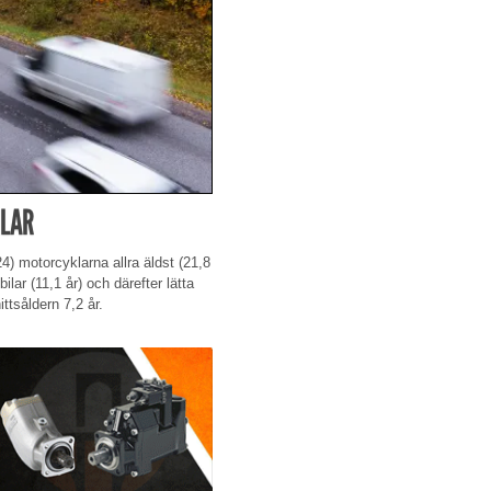
ILAR
24) motorcyklarna allra äldst (21,8
bilar (11,1 år) och därefter lätta
ttsåldern 7,2 år.