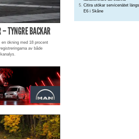
Citira utökar servicenätet läng
E6 i Skåne
R – TYNGRE BACKAR
ge, en ökning med 18 procent
egistreringarna av både
fikanalys.