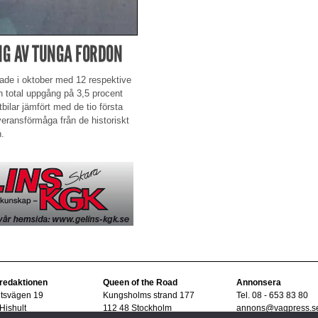
NG AV TUNGA FORDON
ökade i oktober med 12 respektive
n total uppgång på 3,5 procent
stbilar jämfört med de tio första
veransförmåga från de historiskt
.
 redaktionen
Queen of the Road
Annonsera
ltsvägen 19
Kungsholms strand 177
Tel. 08 - 653 83 80
Hishult
112 48 Stockholm
annons@vagpress.s