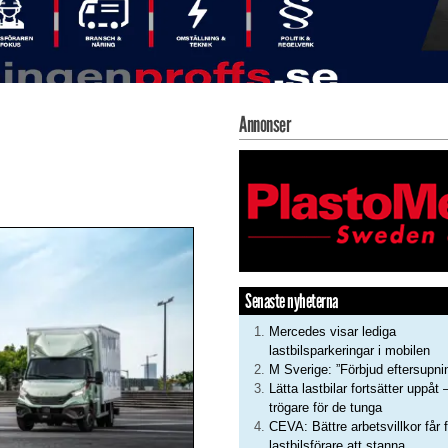
Annonser
Senaste nyheterna
Mercedes visar lediga
lastbilsparkeringar i mobilen
M Sverige: ”Förbjud eftersupni
Lätta lastbilar fortsätter uppåt 
trögare för de tunga
CEVA: Bättre arbetsvillkor får f
lastbilsförare att stanna