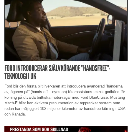
FORD INTRODUCERAR SJÄLVKÖRANDE ”HANDSFREE”-
TEKNOLOGI I UK
Ford blir den första biltillverkaren att introducera avancerad ”händerna
av, ögonen på” (hands off – eyes on) förarassistans-teknik godkänd för
körning på utvalda brittiska motorvägar med Ford BlueCruise. Mustang
Mach-E bilar kan aktivera prenumeration av topprankat system som
redan har möjliggjort 102 miljoner kilometer av handsfree-körning i USA
och Kanada.