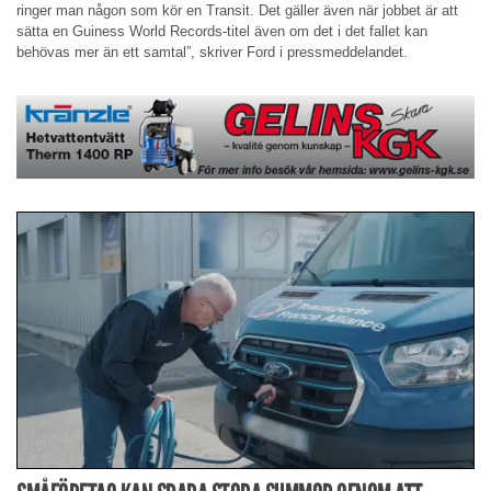
ringer man någon som kör en Transit. Det gäller även när jobbet är att
sätta en Guiness World Records-titel även om det i det fallet kan
behövas mer än ett samtal”, skriver Ford i pressmeddelandet.