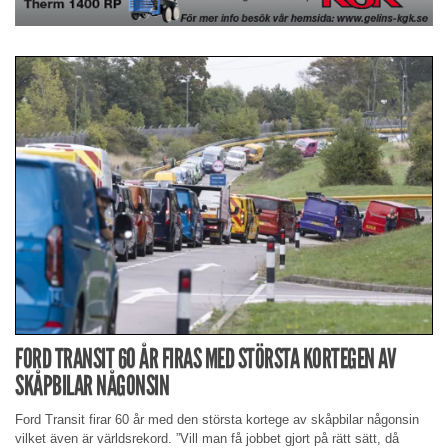
FORD TRANSIT 60 ÅR FIRAS MED STÖRSTA KORTEGEN AV
SKÅPBILAR NÅGONSIN
Ford Transit firar 60 år med den största kortege av skåpbilar någonsin
vilket även är världsrekord. ”Vill man få jobbet gjort på rätt sätt, då