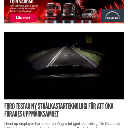
FORD TESTAR NY STRÅLKASTARTEKNOLOGI FÖR ATT ÖKA
FÖRARES UPPMÄRKSAMHET
Head-up-displayer har under en längre tid gjort det möjligt för förare att