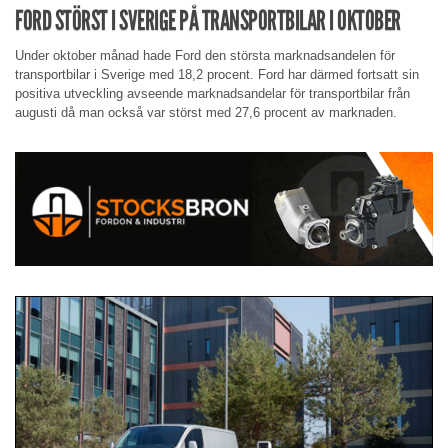
FORD STÖRST I SVERIGE PÅ TRANSPORTBILAR I OKTOBER
Under oktober månad hade Ford den största marknadsandelen för
transportbilar i Sverige med 18,2 procent. Ford har därmed fortsatt sin
positiva utveckling avseende marknadsandelar för transportbilar från
augusti då man också var störst med 27,6 procent av marknaden.