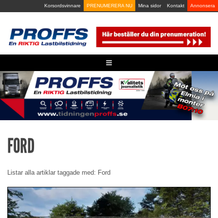
Skip
Korsordsvinnare
PRENUMERERA NU
Mina sidor
Kontakt
Annonsera
to
content
≡
FORD
Listar alla artiklar taggade med: Ford