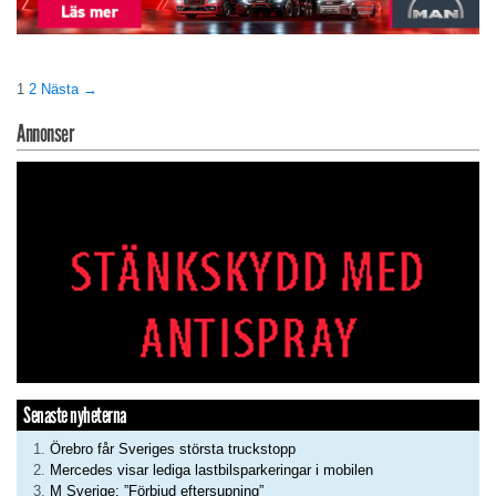
1
2
Nästa →
Annonser
Senaste nyheterna
Örebro får Sveriges största truckstopp
Mercedes visar lediga lastbilsparkeringar i mobilen
M Sverige: ”Förbjud eftersupning”