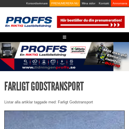
Skip
Korsordsvinnare
PRENUMERERA NU
Mina sidor
Kontakt
Annonsera
to
content
≡
FARLIGT GODSTRANSPORT
Listar alla artiklar taggade med: Farligt Godstransport