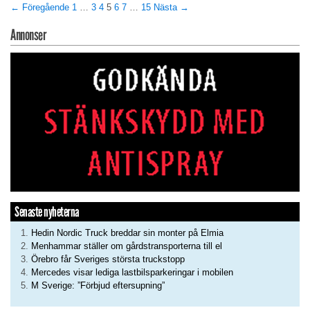
← Föregående
1
…
3
4
5
6
7
…
15
Nästa →
Annonser
Senaste nyheterna
Hedin Nordic Truck breddar sin monter på Elmia
Menhammar ställer om gårdstransporterna till el
Örebro får Sveriges största truckstopp
Mercedes visar lediga lastbilsparkeringar i mobilen
M Sverige: ”Förbjud eftersupning”