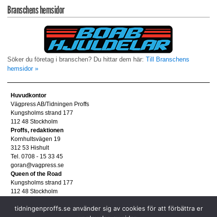
Branschens hemsidor
Söker du företag i branschen? Du hittar dem här:
Till Branschens
hemsidor »
Huvudkontor
Vägpress AB/Tidningen Proffs
Kungsholms strand 177
112 48 Stockholm
Proffs, redaktionen
Kornhultsvägen 19
312 53 Hishult
Tel. 0708 - 15 33 45
goran@vagpress.se
Queen of the Road
Kungsholms strand 177
112 48 Stockholm
Annonsera
tidningenproffs.se använder sig av cookies för att förbättra er
Tel. 08 - 653 83 80