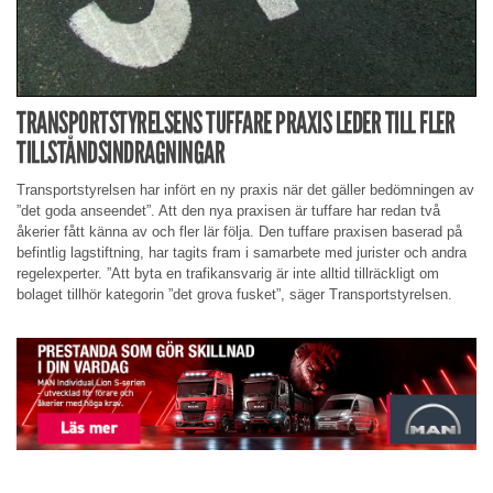
TRANSPORTSTYRELSENS TUFFARE PRAXIS LEDER TILL FLER
TILLSTÅNDSINDRAGNINGAR
Transportstyrelsen har infört en ny praxis när det gäller bedömningen av
”det goda anseendet”. Att den nya praxisen är tuffare har redan två
åkerier fått känna av och fler lär följa. Den tuffare praxisen baserad på
befintlig lagstiftning, har tagits fram i samarbete med jurister och andra
regelexperter. ”Att byta en trafikansvarig är inte alltid tillräckligt om
bolaget tillhör kategorin ”det grova fusket”, säger Transportstyrelsen.