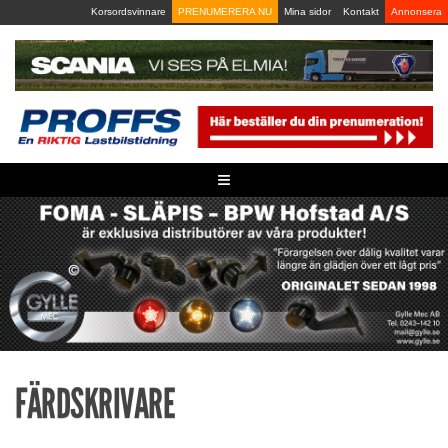
Skip
Korsordsvinnare
PRENUMERERA NU
Mina sidor
Kontakt
Annonsera
to
content
≡
FÄRDSKRIVARE