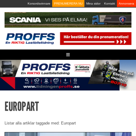
Skip
Korsordsvinnare
PRENUMERERA NU
Mina sidor
Kontakt
Annonsera
to
content
≡
EUROPART
Listar alla artiklar taggade med: Europart