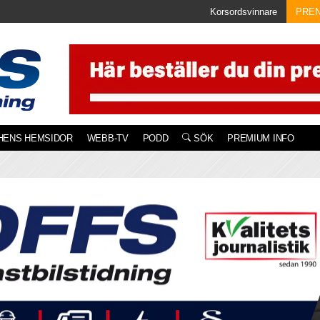
Korsordsvinnare
PRE
HENS HEMSIDOR
WEBB-TV
PODD
SÖK
PREMIUM INFO