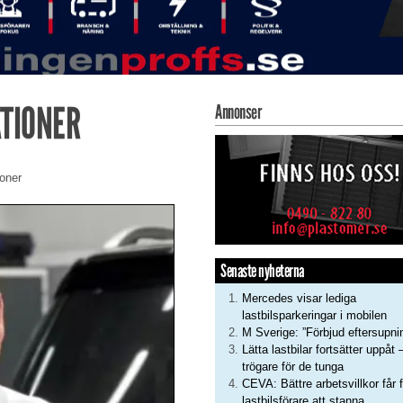
TIONER
Annonser
ioner
Senaste nyheterna
Mercedes visar lediga
lastbilsparkeringar i mobilen
M Sverige: ”Förbjud eftersupni
Lätta lastbilar fortsätter uppåt 
trögare för de tunga
CEVA: Bättre arbetsvillkor får f
lastbilsförare att stanna