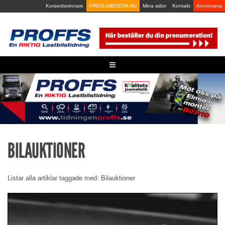
Skip
Korsordsvinnare
PRENUMERERA NU
Mina sidor
Kontakt
Annonsera
to
content
≡
BILAUKTIONER
Listar alla artiklar taggade med: Bilauktioner