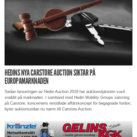
HEDINS NYA CARSTORE AUCTION SIKTAR PÅ
EUROPAMARKNADEN
Sedan lanseringen av Hedin Auction 2019 har auktionstjänsten vuxit
snabbt på marknaden. I samband med Hedin Mobility Groups satsning
på Carstore, koncernens renodlade affärskoncept för begagnade fordon,
byter auktionssidan nu namn till Carstore Auction.