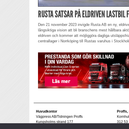
RUSTA SATSAR PÅ ELDRIVEN LASTBIL 
Den 21 november 2023 invigde Rusta AB en ny, eldriven
långsiktiga vision att bli branschens mest hållbara aktö
eldriven och kommer att möjliggöra dagliga utsläppsfri
centrallager i Norrköping till Rustas varuhus i Stockh
Huvudkontor
Proffs,
Vägpress AB/Tidningen Proffs
Kornhu
Kungsholms strand 177
312 53 
112 48 Stockholm
Tel. 07