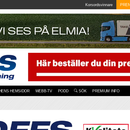
Korsordsvinnare
PRE
HENS HEMSIDOR
WEBB-TV
PODD
SÖK
PREMIUM INFO