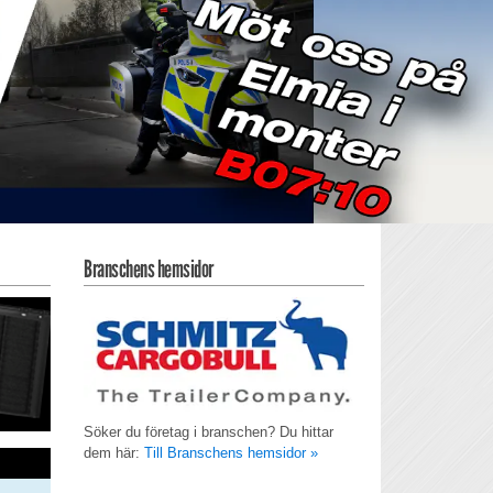
Branschens hemsidor
Söker du företag i branschen? Du hittar
dem här:
Till Branschens hemsidor »