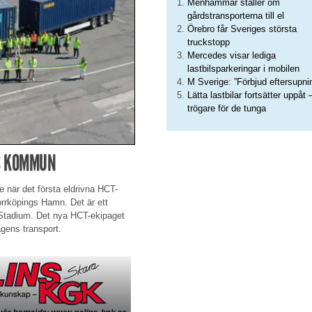
Menhammar ställer om
gårdstransporterna till el
Örebro får Sveriges största
truckstopp
Mercedes visar lediga
lastbilsparkeringar i mobilen
M Sverige: ”Förbjud eftersupni
Lätta lastbilar fortsätter uppåt 
trögare för de tunga
GS KOMMUN
e när det första eldrivna HCT-
orrköpings Hamn. Det är ett
h Stadium. Det nya HCT-ekipaget
agens transport.