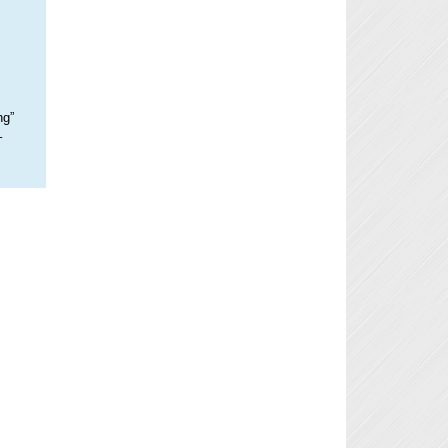
ng”
–