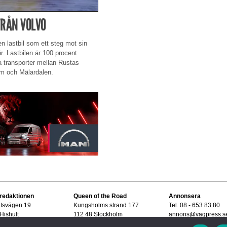
FRÅN VOLVO
 lastbil som ett steg mot sin
r. Lastbilen är 100 procent
a transporter mellan Rustas
olm och Mälardalen.
 redaktionen
Queen of the Road
Annonsera
ltsvägen 19
Kungsholms strand 177
Tel. 08 - 653 83 80
Hishult
112 48 Stockholm
annons@vagpress.s
08 - 15 33 45