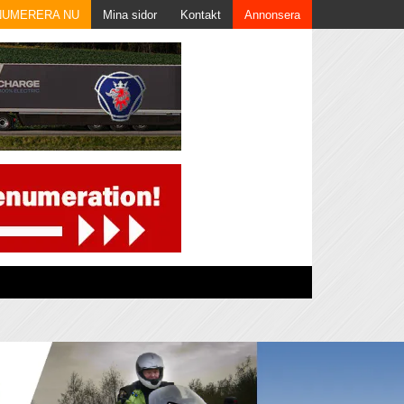
NUMERERA NU
Mina sidor
Kontakt
Annonsera