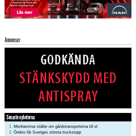
Annonser
Senaste nyheterna
Menhammar ställer om gårdstransporterna till el
Örebro får Sveriges största truckstopp