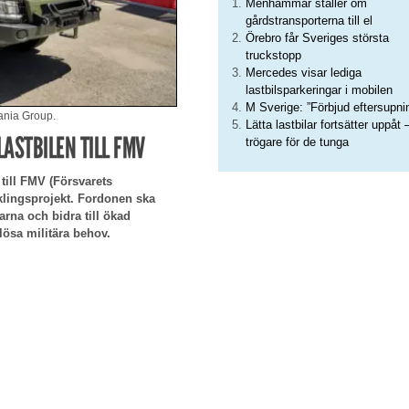
Menhammar ställer om
gårdstransporterna till el
Örebro får Sveriges största
truckstopp
Mercedes visar lediga
lastbilsparkeringar i mobilen
M Sverige: ”Förbjud eftersupni
cania Group.
Lätta lastbilar fortsätter uppåt 
ASTBILEN TILL FMV
trögare för de tunga
 till FMV (Försvarets
klingsprojekt. Fordonen ska
arna och bidra till ökad
lösa militära behov.