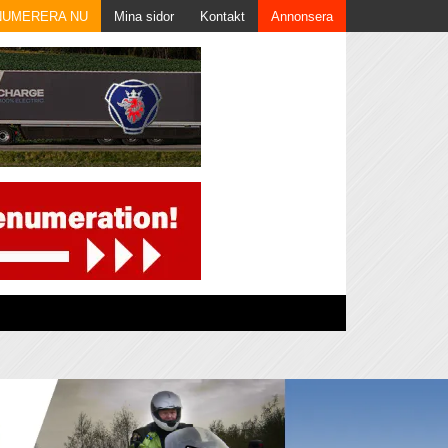
NUMERERA NU
Mina sidor
Kontakt
Annonsera