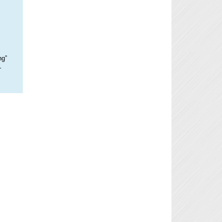
ng”
–