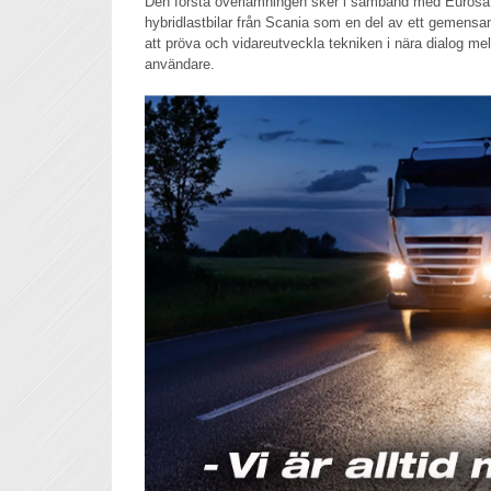
Den första överlämningen sker i samband med Eurosato
hybridlastbilar från Scania som en del av ett gemensam
att pröva och vidareutveckla tekniken i nära dialog me
användare.