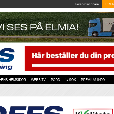
Korsordsvinnare
PRE
HENS HEMSIDOR
WEBB-TV
PODD
SÖK
PREMIUM INFO