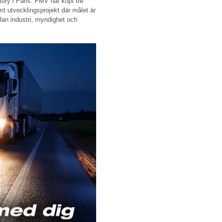
ry i Paris. FMV har köpt tre
t utvecklingsprojekt där målet är
llan industri, myndighet och