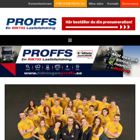
Skip
Korsordsvinnare
PRENUMERERA NU
Mina sidor
Kontakt
Annonsera
to
content
≡