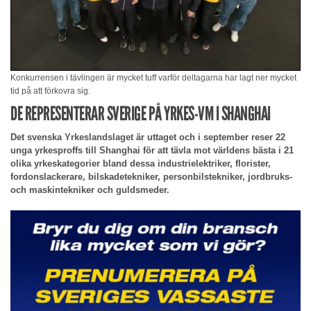
Konkurrensen i tävlingen är mycket tuff varför deltagarna har lagt ner mycket
tid på att förkovra sig.
DE REPRESENTERAR SVERIGE PÅ YRKES-VM I SHANGHAI
Det svenska Yrkeslandslaget är uttaget och i september reser 22
unga yrkesproffs till Shanghai för att tävla mot världens bästa i 21
olika yrkeskategorier bland dessa industrielektriker, florister,
fordonslackerare, bilskadetekniker, personbilstekniker, jordbruks-
och maskintekniker och guldsmeder.