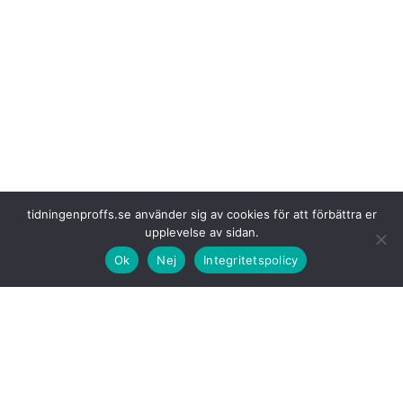
tidningenproffs.se använder sig av cookies för att förbättra er
Genom scenariomodellering
och dataanalys kan parterna utvärdera
upplevelse av sidan.
olika elektrifieringsstrategier, minska implementeringsrisker och
Ok
Nej
Integritetspolicy
utveckla praktiska planer för införande.
VELUX har satt upp
ambitiösa klimatmål och undersöker aktivt
lösningar som kan minska utsläppen i hela värdekedjan. Genom
samarbetet med LOTS Group vill företaget kombinera AI-planerad
logistik med elektrifierade transportlösningar för att stödja den
långsiktiga avkarboniseringen av sin europeiska logistikverksamhet.
Genom att kombinera
agentbaserad planering, operativa data och