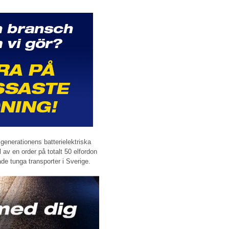
generationens batterielektriska
l av en order på totalt 50 elfordon
ade tunga transporter i Sverige.