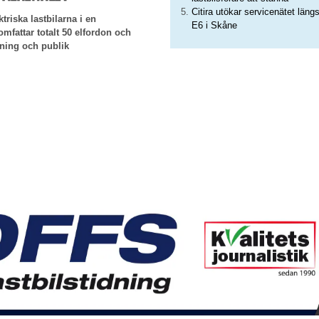
Citira utökar servicenätet läng
triska lastbilarna i en
E6 i Skåne
mfattar totalt 50 elfordon och
jning och publik