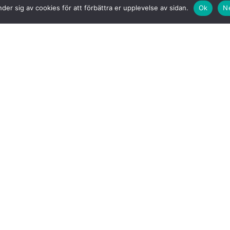
der sig av cookies för att förbättra er upplevelse av sidan.
Ok
N