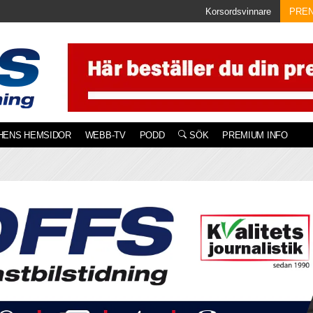
Korsordsvinnare
PRE
HENS HEMSIDOR
WEBB-TV
PODD
SÖK
PREMIUM INFO