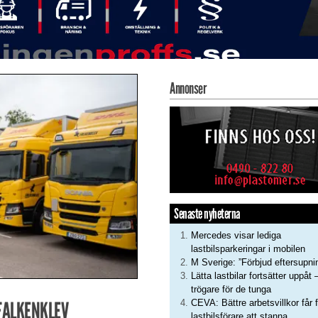
Annonser
Senaste nyheterna
Mercedes visar lediga
lastbilsparkeringar i mobilen
M Sverige: ”Förbjud eftersupni
Lätta lastbilar fortsätter uppåt 
trögare för de tunga
 FALKENKLEV
CEVA: Bättre arbetsvillkor får f
lastbilsförare att stanna