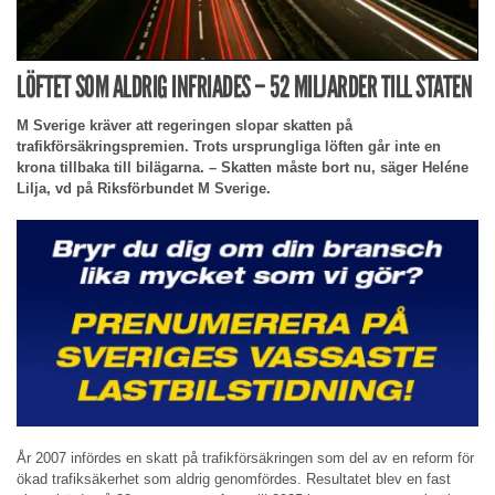
LÖFTET SOM ALDRIG INFRIADES – 52 MILJARDER TILL STATEN
M Sverige kräver att regeringen slopar skatten på
trafikförsäkringspremien. Trots ursprungliga löften går inte en
krona tillbaka till bilägarna. – Skatten måste bort nu, säger Heléne
Lilja, vd på Riksförbundet M Sverige.
År 2007 infördes en skatt på trafikförsäkringen som del av en reform för
ökad trafiksäkerhet som aldrig genomfördes. Resultatet blev en fast