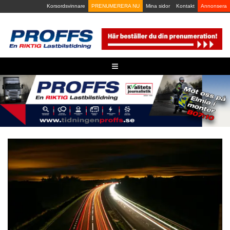
Skip
Korsordsvinnare
PRENUMERERA NU
Mina sidor
Kontakt
Annonsera
to
content
≡