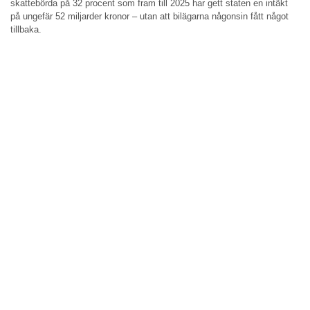
skattebörda på 32 procent som fram till 2025 har gett staten en intäkt
på ungefär 52 miljarder kronor – utan att bilägarna någonsin fått något
tillbaka.