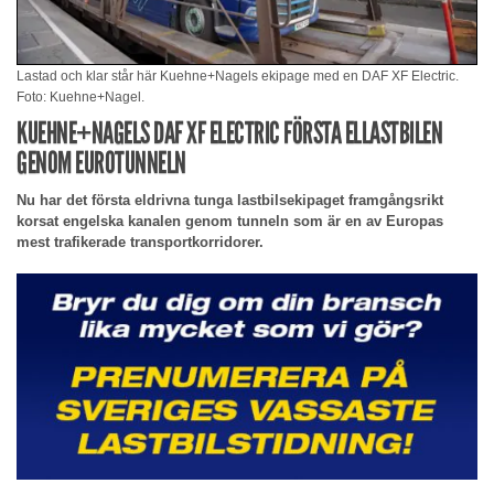
Lastad och klar står här Kuehne+Nagels ekipage med en DAF XF Electric.
Foto: Kuehne+Nagel.
KUEHNE+NAGELS DAF XF ELECTRIC FÖRSTA ELLASTBILEN
GENOM EUROTUNNELN
Nu har det första eldrivna tunga lastbilsekipaget framgångsrikt
korsat engelska kanalen genom tunneln som är en av Europas
mest trafikerade transportkorridorer.