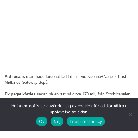
Vid resans start
hade fordonet laddat fullt vid Kuehne+Nagel’s East
Midlands Gateway-depå.
Ekipaget kördes
sedan på en rutt på cirka 170 mil, från Storbritannien
till Tyskland och tillbaka genom fem länder med dubbelbemanning.
tidningenproffs.se använder sig av cookies för att förbättra er
Laddning skedde vid både depåer och offentliga laddstationer längs
upplevelse av sidan.
rutten inklusive platser i Frankrike och Belgien.
Ok
Nej
Integritetspolicy
Kuehne+Nagel, DAF
och Voltempo (laddföretag) att dela med sig av
lärdomar och insikter från resan för att hjälpa till att påskynda
övergången till utsläppssnåla transporter. Företagen är medlemmar i