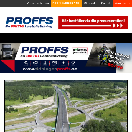
Skip
Korsordsvinnare
PRENUMERERA NU
Mina sidor
Kontakt
Annonsera
to
content
≡