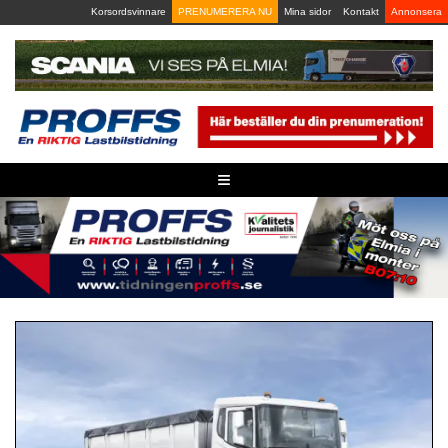
Skip
Korsordsvinnare
PRENUMERERA NU
Mina sidor
Kontakt
Annonsera
to
content
≡