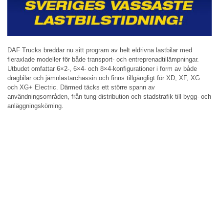
DAF Trucks breddar nu sitt program av helt eldrivna lastbilar med
fleraxlade modeller för både transport- och entreprenadtillämpningar.
Utbudet omfattar 6×2-, 6×4- och 8×4-konfigurationer i form av både
dragbilar och jämnlastarchassin och finns tillgängligt för XD, XF, XG
och XG+ Electric. Därmed täcks ett större spann av
användningsområden, från tung distribution och stadstrafik till bygg- och
anläggningskörning.