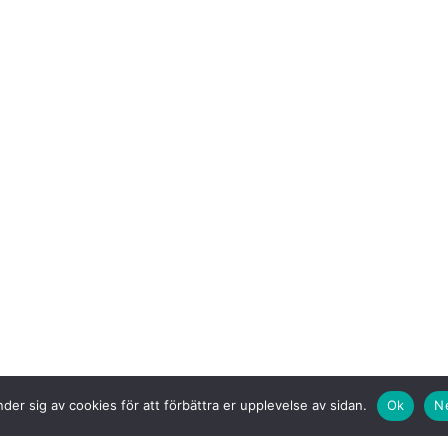
der sig av cookies för att förbättra er upplevelse av sidan.
Ok
N