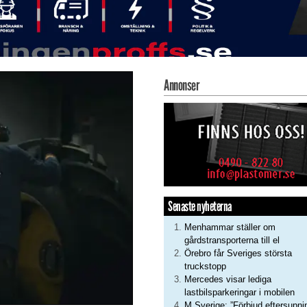
Annonser
Senaste nyheterna
Menhammar ställer om
gårdstransporterna till el
Örebro får Sveriges största
truckstopp
Mercedes visar lediga
lastbilsparkeringar i mobilen
M Sverige: ”Förbjud eftersupni