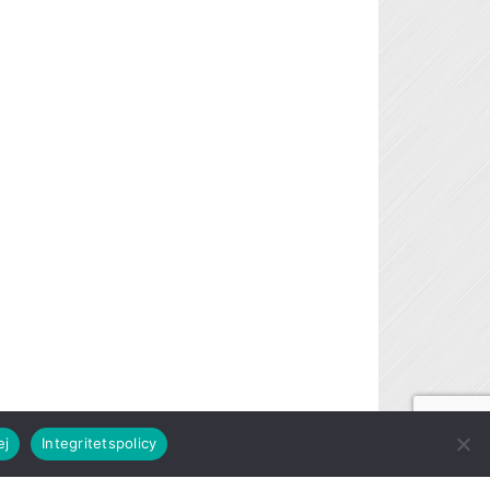
ej
Integritetspolicy