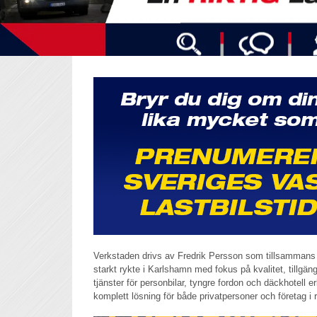
Verkstaden drivs av Fredrik Persson som tillsammans 
starkt rykte i Karlshamn med fokus på kvalitet, tillgä
tjänster för personbilar, tyngre fordon och däckhotell
komplett lösning för både privatpersoner och företag i 