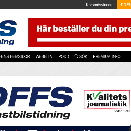
Korsordsvinnare
PRE
HENS HEMSIDOR
WEBB-TV
PODD
SÖK
PREMIUM INFO