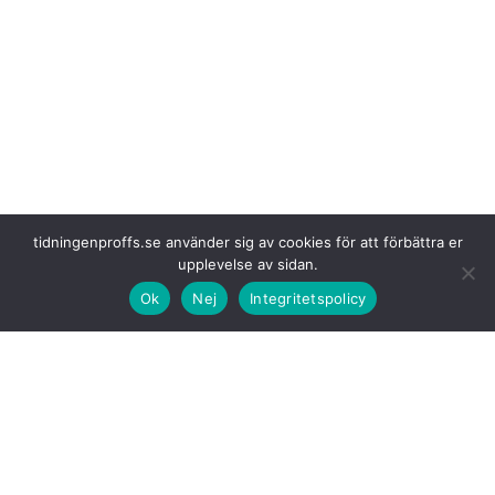
tidningenproffs.se använder sig av cookies för att förbättra er
upplevelse av sidan.
Ok
Nej
Integritetspolicy
Hedin Nordic Truck
betonar att satsningen ligger helt i linje med
företagets ambition att fortsätta utveckla ett robust och geografiskt
täckande servicenätverk.
Malte Månson driver
sedan tidigare Iveco-auktoriserade verkstäder i
Malmö, Kalmar, Tibro, Västerås, Örebro, Borlänge, Karlstad och
Uppsala, vilket tillsammans med Jordbro skapar ett brett och