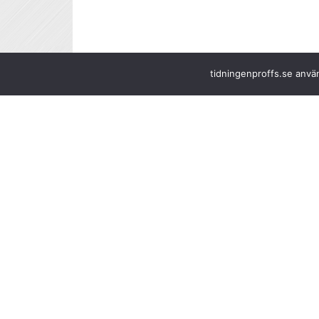
tidningenproffs.se använ