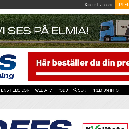
Korsordsvinnare
PRE
HENS HEMSIDOR
WEBB-TV
PODD
SÖK
PREMIUM INFO