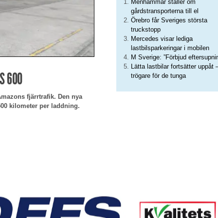
Menhammar ställer om
gårdstransporterna till el
Örebro får Sveriges största
truckstopp
Mercedes visar lediga
lastbilsparkeringar i mobilen
M Sverige: ”Förbjud eftersupni
Lätta lastbilar fortsätter uppåt 
S 600
trögare för de tunga
mazons fjärrtrafik. Den nya
l 500 kilometer per laddning.