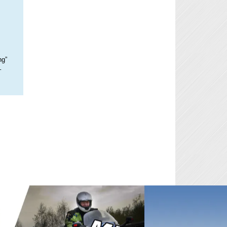
ng”
–