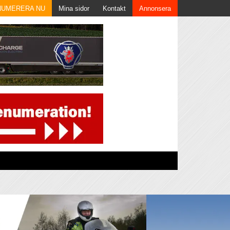
NUMERERA NU
Mina sidor
Kontakt
Annonsera