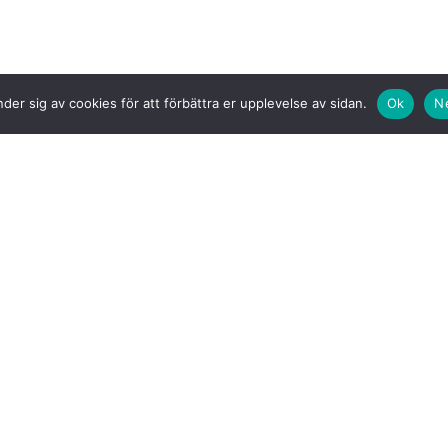
der sig av cookies för att förbättra er upplevelse av sidan.
Ok
N