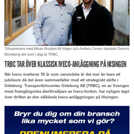
Tillsammans med Miran Rostam till höger och Anders Cervin startade Dennis
Blomberg det som i dag är TRBC.
TRBC TAR ÖVER KLASSISK IVECO-ANLÄGGNING PÅ HISINGEN
När Iveco markerar 50 år som varumärke är det mer än bara ett
jubileum då det även sammanfaller med ett strategiskt skifte i
Göteborg. Transportbilscenter Göteborg AB (TRBC), en av Sveriges
mest framgångsrika återförsäljare av Iveco-fordon, har nyligen tagit
över driften av den välkända Iveco-anläggningen på Hisingen.