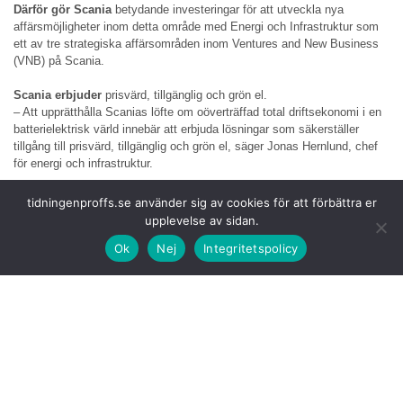
Därför gör Scania
betydande investeringar för att utveckla nya
affärsmöjligheter inom detta område med Energi och Infrastruktur som
ett av tre strategiska affärsområden inom Ventures and New Business
(VNB) på Scania.
Scania erbjuder
prisvärd, tillgänglig och grön el.
– Att upprätthålla Scanias löfte om oöverträffad total driftsekonomi i en
batterielektrisk värld innebär att erbjuda lösningar som säkerställer
tillgång till prisvärd, tillgänglig och grön el, säger Jonas Hernlund, chef
för energi och infrastruktur.
För att uppnå
den
ambitionen bygger affärsområdet redan en stark
tidningenproffs.se använder sig av cookies för att förbättra er
portfölj av satsningar helt i linje med Ventures and New Business-
upplevelse av sidan.
strategin på Scania att bygga och investera i områden som erbjuder
Ok
Nej
Integritetspolicy
lösningar för dagens och morgondagens utmaningar.
Ett av portföljbolagen
som byggts upp från grunden på Scania är
Erinion, ett företag som fokuserar på att leverera kompletta
laddningslösningar för depåer, inklusive hårdvara, mjukvara, tjänster och
finansiering. Intresset bland åkerier växer eftersom depålösningar kan
täcka upp till 85 procent av en flottas energibehov på plats.
Sedan lanseringen
på sju europeiska marknader har Erinion vuxit