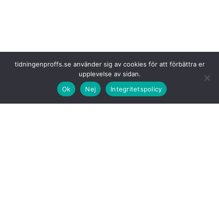
tidningenproffs.se använder sig av cookies för att förbättra er
upplevelse av sidan.
Ok
Nej
Integritetspolicy
Walkers Crisps
transporteras nu från PepsiCos anläggning i Leicester
till återförsäljare med fem miljoner liter HVO för över 17 miljoner
kilometer av brittiska tunga lastbilsresor under resten av året.
Varje kilometer
som körs på HVO genererar 85 procent mindre
växthusgasutsläpp jämfört med konventionell diesel vilket minskar
påverkan av dessa resor när Walkers Crisps når kunderna.
Detta är det senaste
i en serie gröna initiativ under de senaste två åren
för att utöka användningen av hållbart HVO-bränsle inom PepsiCos
verksamhet. HVO har redan ersatt diesel på lastbilar som kör mellan
Quaker Oats Mill i Cupar och Walkers hem i Leicester, längs rutter