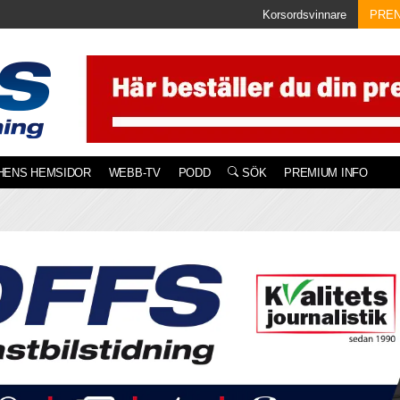
Korsordsvinnare
PRE
HENS HEMSIDOR
WEBB-TV
PODD
SÖK
PREMIUM INFO