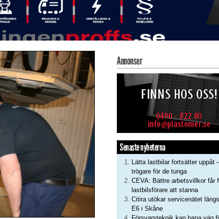
Annonser
Senaste nyheterna
Lätta lastbilar fortsätter uppåt 
trögare för de tunga
CEVA: Bättre arbetsvillkor får f
lastbilsförare att stanna
Citira utökar servicenätet läng
E6 i Skåne
Försvarsteknik kan bana väg f