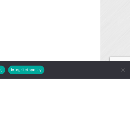
ej
Integritetspolicy