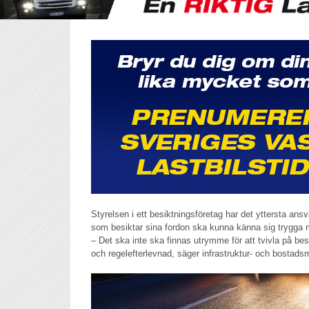
Styrelsen i ett besiktningsföretag har det yttersta an
som besiktar sina fordon ska kunna känna sig trygga med 
– Det ska inte ska finnas utrymme för att tvivla på b
och regelefterlevnad, säger infrastruktur- och bostads