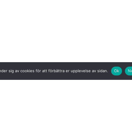
der sig av cookies för att förbättra er upplevelse av sidan.
Ok
N