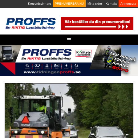
Skip
Korsordsvinnare
PRENUMERERA NU
Mina sidor
Kontakt
Annonsera
to
content
≡