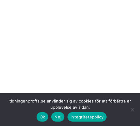
tidningenproffs.se använder sig av cookies för att förbättra er
upplevelse av sidan.
Vi har tidigare
berättat
om Kinas framfart när det gäller batteribyten för
Ok
Nej
Integritetspolicy
även tunga fordon. Är batteribyte en bra väg framåt? Det menar i alla
fall Freight
Carbon
Zero.
År 2023 lanserade CATL varumärket Qiji Energy för att öka