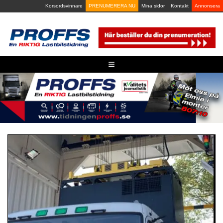
Skip
Korsordsvinnare
PRENUMERERA NU
Mina sidor
Kontakt
Annonsera
to
content
≡