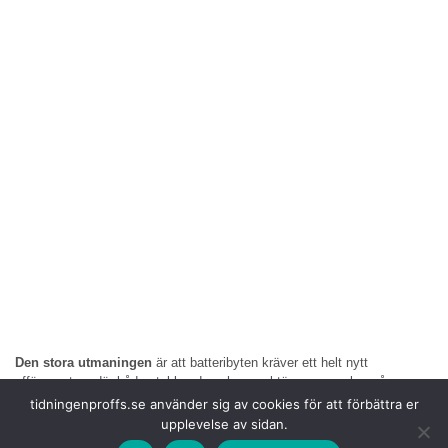
Den stora utmaningen
är att batteribyten kräver ett helt nytt
affärssystem där både etablerade och nya aktörer samverkar på nya
sätt för att skapa gemensamma värden. Tekniken finns, men
tidningenproffs.se använder sig av cookies för att förbättra er
affärsmodellen saknas, enkelt uttryckt.
upplevelse av sidan.