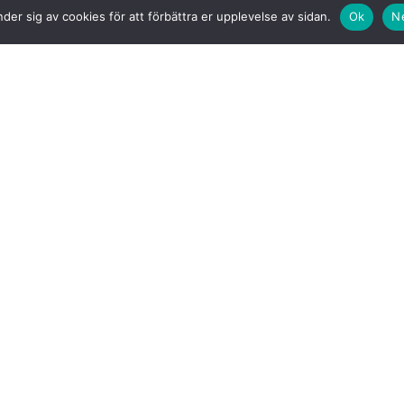
der sig av cookies för att förbättra er upplevelse av sidan.
Ok
N