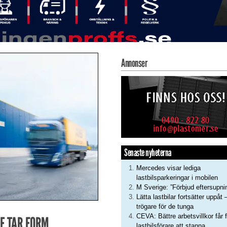
Annonser
Senaste nyheterna
Mercedes visar lediga
lastbilsparkeringar i mobilen
M Sverige: ”Förbjud eftersupni
Lätta lastbilar fortsätter uppåt 
trögare för de tunga
CEVA: Bättre arbetsvillkor får f
E TAR FORM
lastbilsförare att stanna