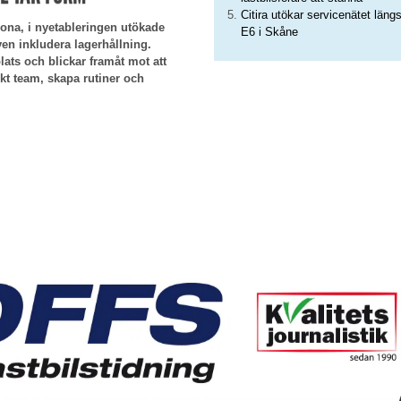
Citira utökar servicenätet läng
rona, i nyetableringen utökade
E6 i Skåne
även inkludera lagerhållning.
ats och blickar framåt mot att
kt team, skapa rutiner och