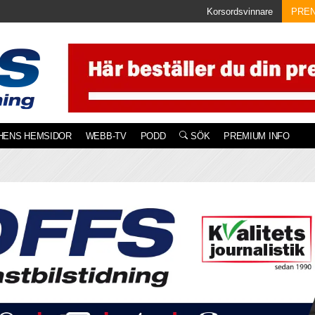
Korsordsvinnare
PRE
HENS HEMSIDOR
WEBB-TV
PODD
SÖK
PREMIUM INFO