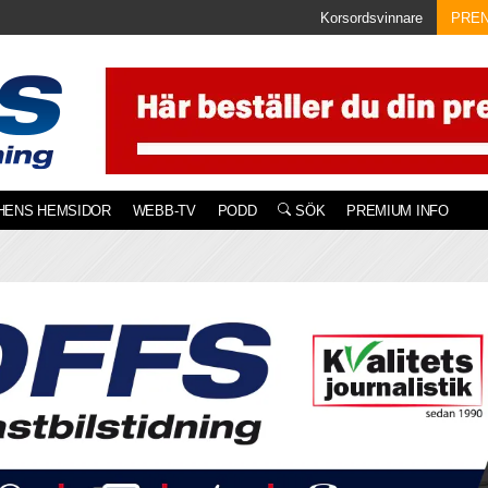
Korsordsvinnare
PRE
HENS HEMSIDOR
WEBB-TV
PODD
SÖK
PREMIUM INFO