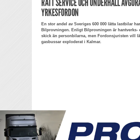
RÄTT SERVICE OCH UNDERHÅLL AVGÖR
YRKESFORDON
En stor andel av Sveriges 600 000 lätta lastbilar har
Bilprovningen. Enligt Bilprovningen är hantverks- e
skick än personbilarna, men Fordonsjuristen vill läg
gasbussar exploderat i Kalmar.