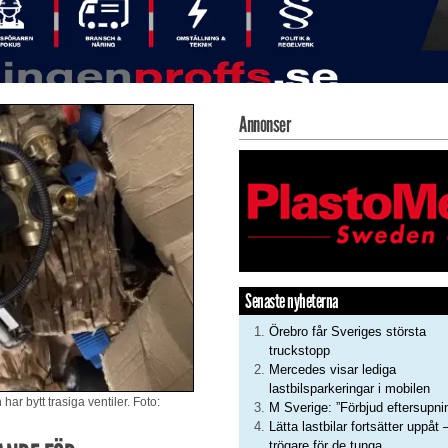
Annonser
Senaste nyheterna
Örebro får Sveriges största
truckstopp
Mercedes visar lediga
lastbilsparkeringar i mobilen
r bytt trasiga ventiler. Foto:
M Sverige: ”Förbjud eftersupni
Lätta lastbilar fortsätter uppåt 
trögare för de tunga