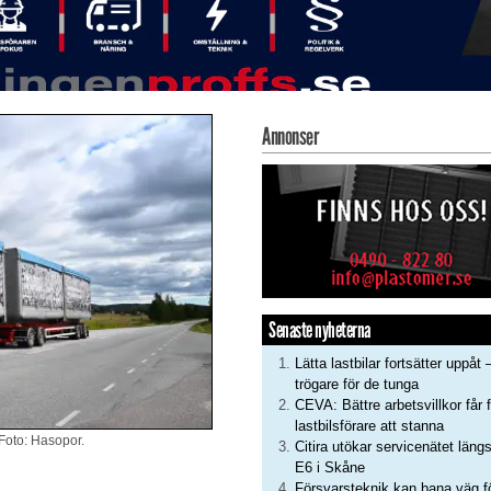
Annonser
Senaste nyheterna
Lätta lastbilar fortsätter uppåt 
trögare för de tunga
CEVA: Bättre arbetsvillkor får f
lastbilsförare att stanna
Foto: Hasopor.
Citira utökar servicenätet läng
E6 i Skåne
Försvarsteknik kan bana väg f