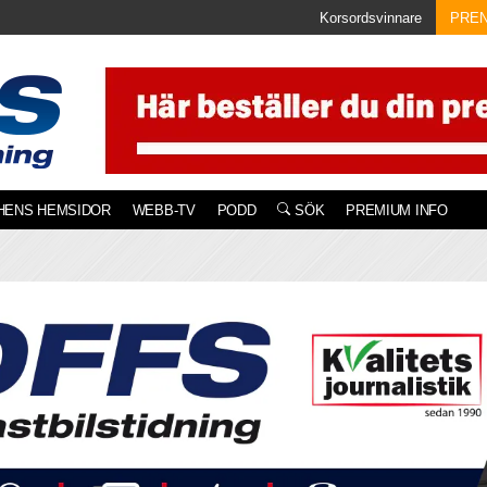
Korsordsvinnare
PRE
HENS HEMSIDOR
WEBB-TV
PODD
SÖK
PREMIUM INFO