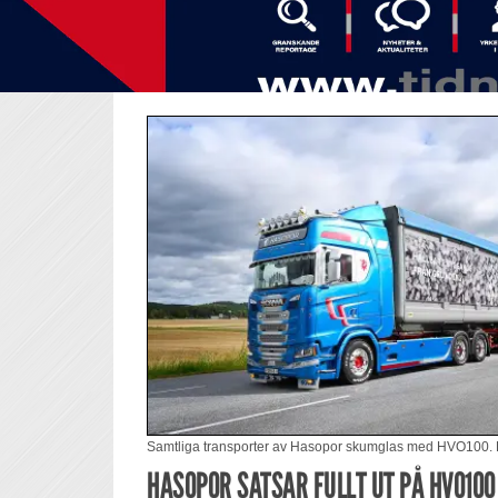
Samtliga transporter av Hasopor skumglas med HVO100. 
HASOPOR SATSAR FULLT UT PÅ HVO100