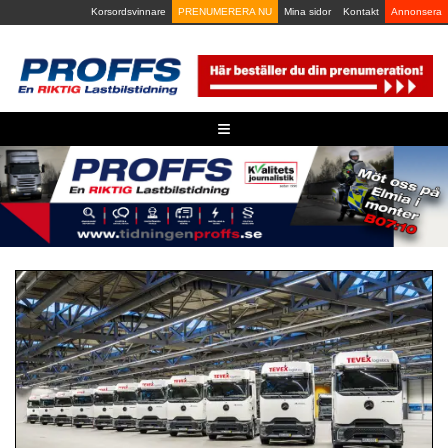
Skip
Korsordsvinnare
PRENUMERERA NU
Mina sidor
Kontakt
Annonsera
to
content
≡