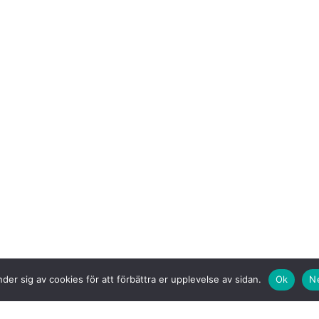
der sig av cookies för att förbättra er upplevelse av sidan.
Ok
N