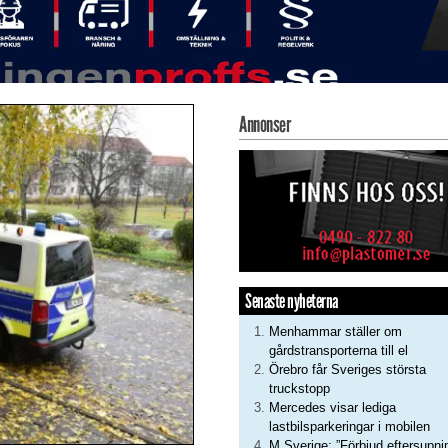
Annonser
Senaste nyheterna
Menhammar ställer om
gårdstransporterna till el
Örebro får Sveriges största
truckstopp
Mercedes visar lediga
lastbilsparkeringar i mobilen
M Sverige: ”Förbjud eftersupni