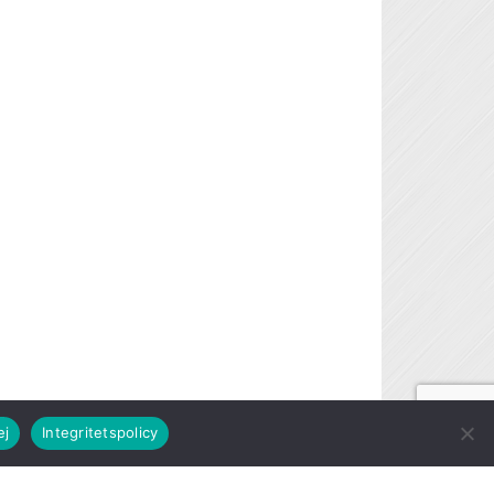
ej
Integritetspolicy