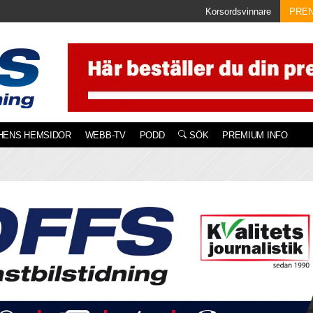
Korsordsvinnare
PRE
HENS HEMSIDOR
WEBB-TV
PODD
SÖK
PREMIUM INFO