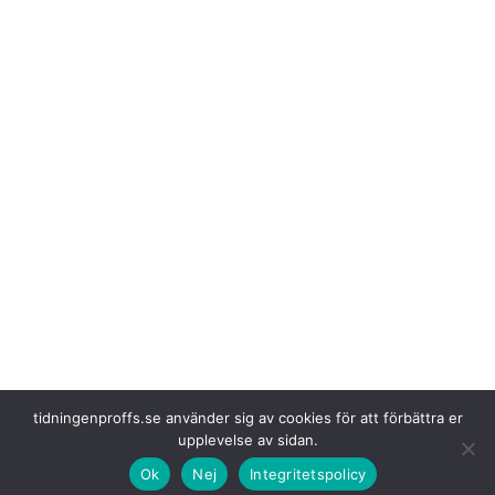
tidningenproffs.se använder sig av cookies för att förbättra er
upplevelse av sidan.
Ok
Nej
Integritetspolicy
– Förvärvet stärker vår
förmåga att fungera som ett enhetligt